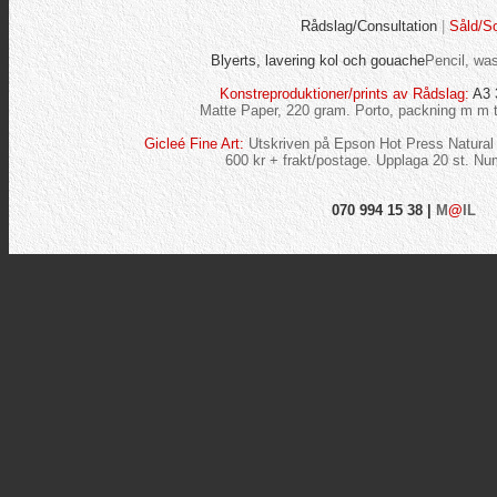
Rådslag/Consultation
|
Såld/So
Blyerts, lavering kol och gouache
Pencil, wa
Konstreproduktioner/prints av Rådslag:
A3 
Matte Paper, 220 gram. Porto, packning m m 
Gicleé Fine Art:
Utskriven på Epson Hot Press Natural
600 kr + frakt/postage. Upplaga 20 st. Nu
070 994 15 38
|
M
@
IL