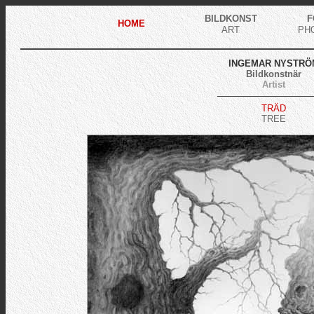
BILDKONST
F
HOME
ART
PH
INGEMAR NYSTRÖ
Bildkonstnär
Artist
TRÄD
TREE